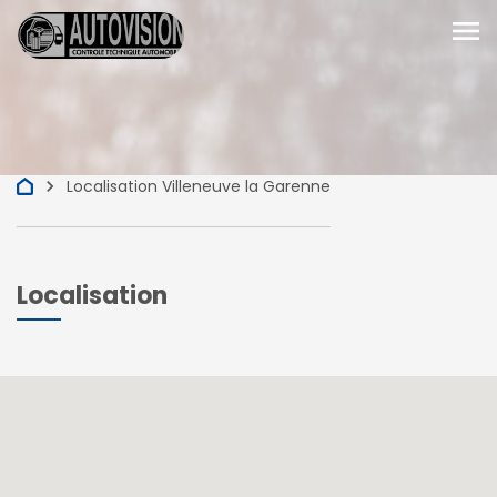
menu
keyboard_arrow_right
Localisation Villeneuve la Garenne
Localisation